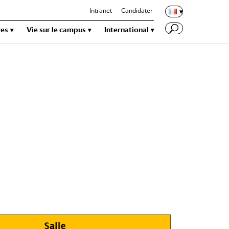
Intranet
Candidater
res
Vie sur le campus
International