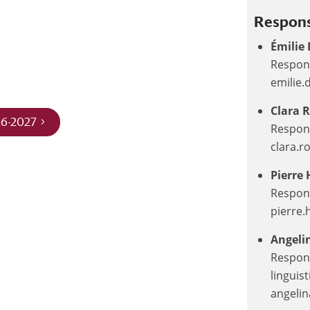
Respons
Émilie 
Respon
emilie.d
Clara 
26-2027
Respons
clara.r
Pierre 
Respon
pierre.h
Angeli
Respons
linguis
angelin