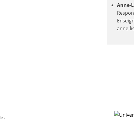
Anne-L
Respon
Enseig
anne-li
ies