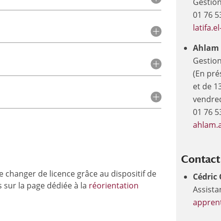
Gestion
01 76 5
latifa.
Ahlam 
Gestion
(En pré
et de 1
vendred
01 76 5
ahlam.a
Contact
de changer de licence grâce au dispositif de
Cédric
 sur la page dédiée à la
réorientation
Assista
apprent