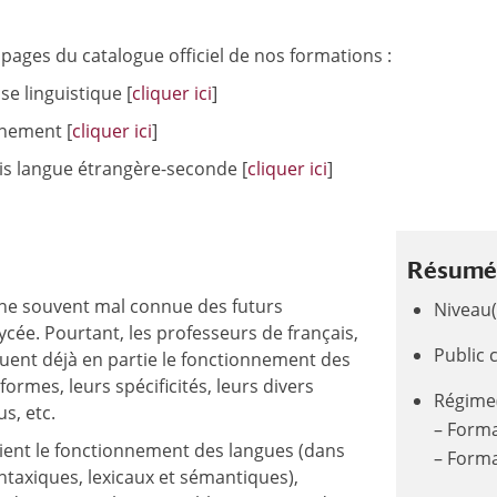
pages du catalogue officiel de nos formations :
se linguistique [
cliquer ici
]
gnement [
cliquer ici
]
ais langue étrangère-seconde [
cliquer ici
]
Résumé 
ine souvent mal connue des futurs
Niveau(
ycée. Pourtant, les professeurs de français,
Public c
quent déjà en partie le fonctionnement des
formes, leurs spécificités, leurs divers
Régime(
s, etc.
– Forma
dient le fonctionnement des langues (dans
– Form
taxiques, lexicaux et sémantiques),