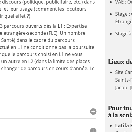
 discours (politique, publicitaire, etc.) dans
VAE : O
e, et leur usage (comment les locuteurs
Stage :
r quel effet ?).
Étrangè
3 parcours ouverts dès la L1 : Expertise
gue étrangère-seconde (FLE). Un nombre
Stage à
ès Santé) dans le cadre du parcours
ectué en L1 ne conditionne pas la poursuite
z que le parcours choisi en L1 ne vous
Lieux d
 un autre en L2 (dans la limite des places
 de changer de parcours en cours d’année. Le
Site Ca
Saints-
Jacob. 
Pour to
à la scol
Latifa