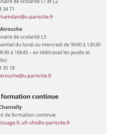
naire de scolarité L1 et L2
3 34 71
el-hamdani@u-pariscite.fr
Atrouche
naire de scolarité L3
sentiel du lundi au mercredi de 9h00 à 12h30
3h30 à 16h45 – en télétravail les jeudis et
is)
3 35 18
trouche@u-pariscite.fr
 formation continue
 Chantelly
nt de formation continue
issage.fc.ufr-shs@u-pariscite.fr