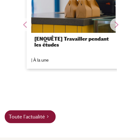
Bi
do
[ENQUÊTE] Travailler pendant
mi
les études
|
À la une
|
À la
Toute l'actualité