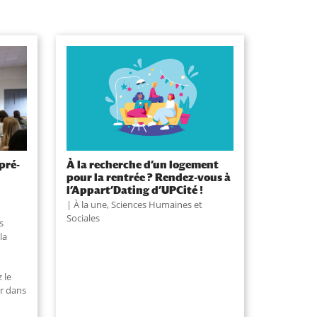
pré-
À la recherche d’un logement
pour la rentrée ? Rendez-vous à
l’Appart’Dating d’UPCité !
À la une
,
Sciences Humaines et
Sociales
s
la
 le
r dans