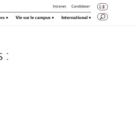
Intranet
Candidater
res
Vie sur le campus
International
 :