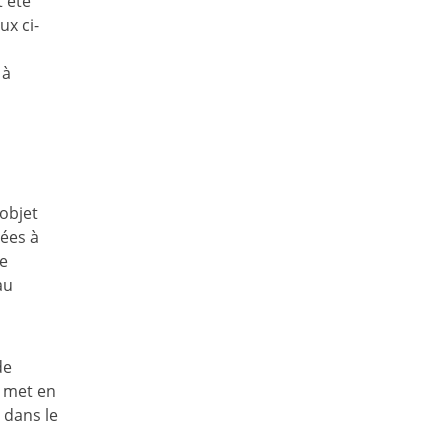
t été
ux ci-
 à
objet
iées à
te
au
de
l met en
 dans le