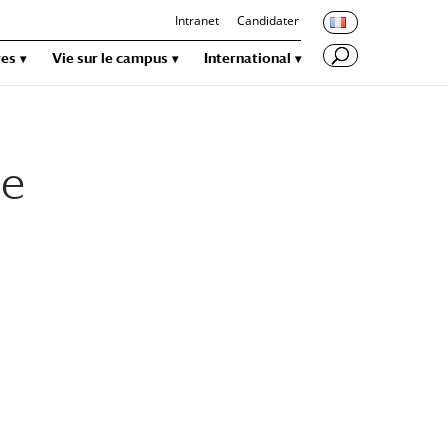
Intranet
Candidater
res
Vie sur le campus
International
ée