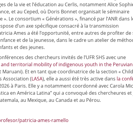
 âges de la vie et l’éducation au Cerlis, notamment Alice Sophi
nfance, et au Ceped, où Doris Bonnet organisait le séminaire
ce ». Le consortium « Générations », financé par l’ANR dans 
dispose d’un axe spécifique consacré à la transmission
tricia Ames a été l’opportunité, entre autres de profiter de
enfance et de la jeunesse, dans le cadre un atelier de métho
fants et des jeunes.
conférences des chercheurs invités de l’UFR SHS avec une
 and territorial mobility of indigenous youth in the Peruvian
 Maruani). Et en tant que coordinatrice de la section « Chi
s Association (
LASA
), elle a aussi été très active dans
la conf
i 2026 à Paris. Elle y a notamment coordonné avec Carola Mi
ística en América Latina” qui a convoqué des chercheures et
uatemala, au Mexique, au Canada et au Pérou.
rofesor/patricia-ames-ramello