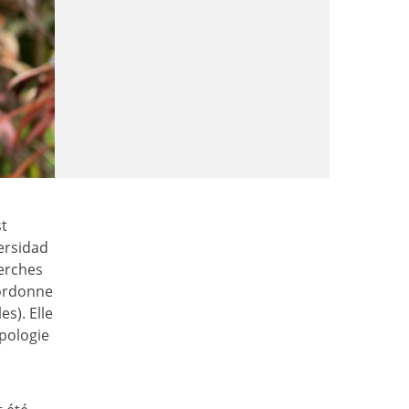
st
versidad
herches
oordonne
es). Elle
opologie