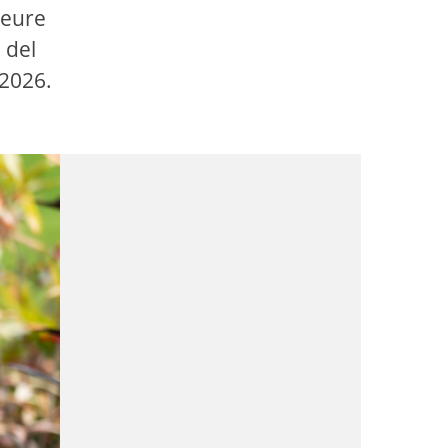
seure
 del
 2026.