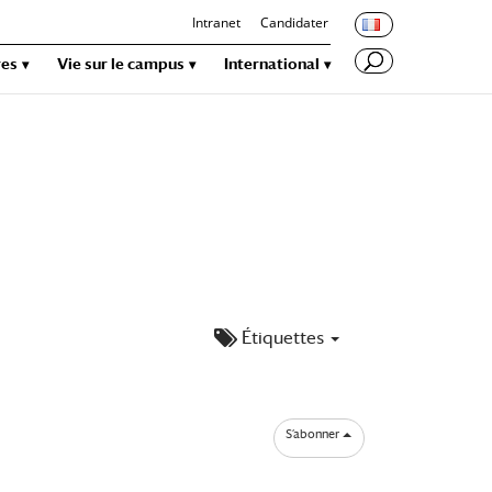
Intranet
Candidater
res
Vie sur le campus
International
Étiquettes
S’abonner