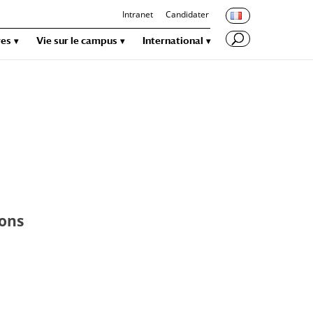
Intranet
Candidater
res
Vie sur le campus
International
ions