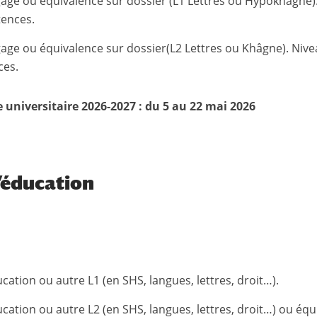
ngage ou équivalence sur dossier (L1 Lettres ou Hypokhâgne)
tences.
gage ou équivalence sur dossier(L2 Lettres ou Khâgne). Niv
ces.
 universitaire 2026-2027 : du 5 au 22 mai 2026
’éducation
ucation ou autre L1 (en SHS, langues, lettres, droit…).
ucation ou autre L2 (en SHS, langues, lettres, droit…) ou équ