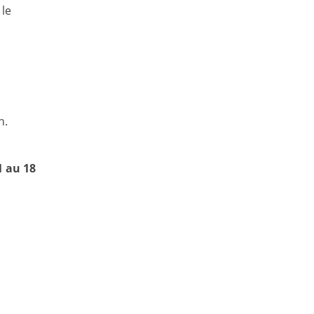
 le
n.
1 au 18