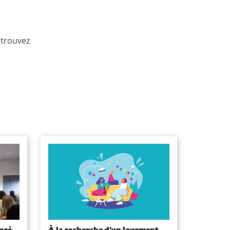
etrouvez
pré-
À la recherche d’un logement