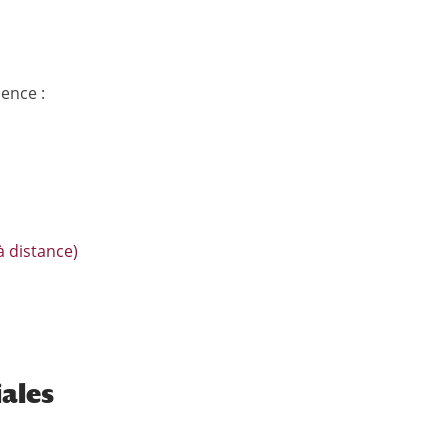
ence :
à distance)
iales