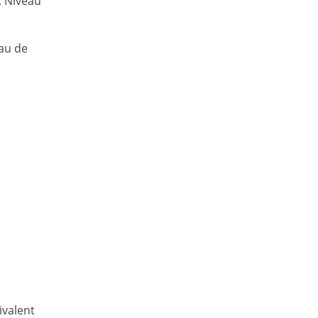
. Niveau
eau de
ivalent